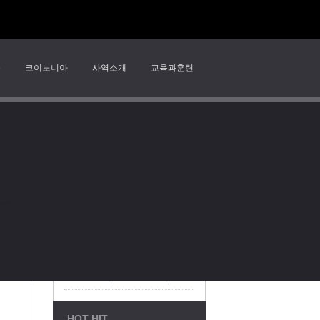
송
코이노니아
사역소개
교육과훈련
RECENT POSTS
말씀 묵상 73 위기 앞의 신앙: 기근과 선택(10절을 중심으로)
경기도 안산시 상록구 본오동
신주소 : (15567) 경기도
말씀 묵상 72 끝나지 않은 순례
말씀 묵상 71 움직이는 예배자
TEL: 010-3704-0947(
담임목사: 문태환
2026-08-02 | 주일오후예배 | 거대한 신상과 작은 돌
Statistics
2026-08-02 | 주일오전예배 | 숨을 수 없는 사람, 숨지 않아도 되는 사람
Today's Visitors : 1,150
HOT HIT