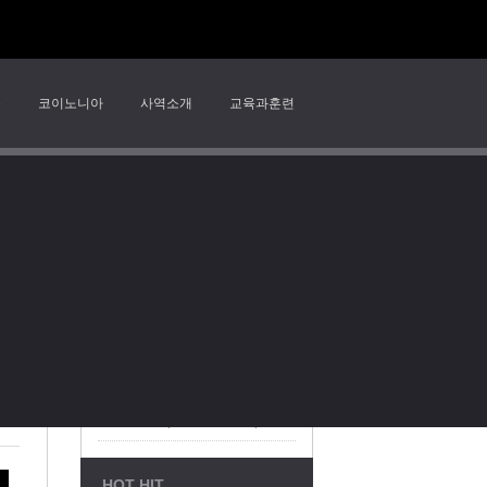
송
코이노니아
사역소개
교육과훈련
RECENT POSTS
말씀 묵상 73 위기 앞의 신앙: 기근과 선택(10절을 중심으로)
경기도 안산시 상록구 본오동
신주소 : (15567) 경기도
말씀 묵상 72 끝나지 않은 순례
말씀 묵상 71 움직이는 예배자
TEL: 010-3704-0947(
담임목사: 문태환
2026-08-02 | 주일오후예배 | 거대한 신상과 작은 돌
Statistics
2026-08-02 | 주일오전예배 | 숨을 수 없는 사람, 숨지 않아도 되는 사람
Today's Visitors : 1,528
HOT HIT