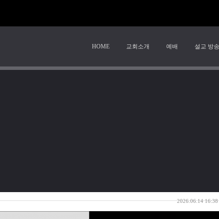
HOME
교회소개
예배
설교 방
 주일오후예배 | 위험한 순종
2026.06.14 16:38