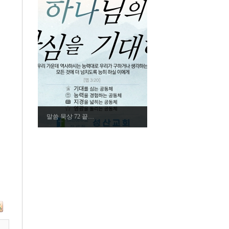
말씀 묵상 72 끝…